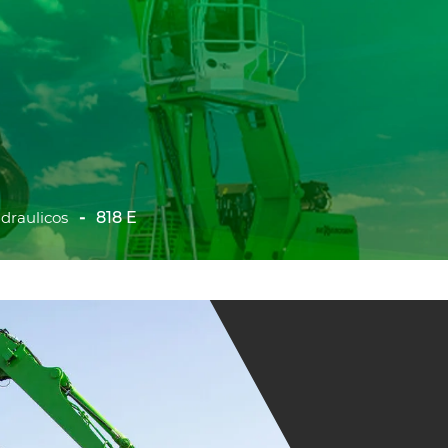
draulicos
818 E