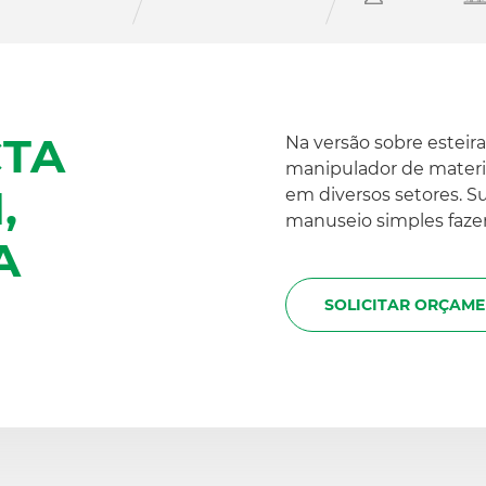
TA
Na versão sobre estei
manipulador de materia
,
em diversos setores. S
manuseio simples fazem
A
SOLICITAR ORÇAM