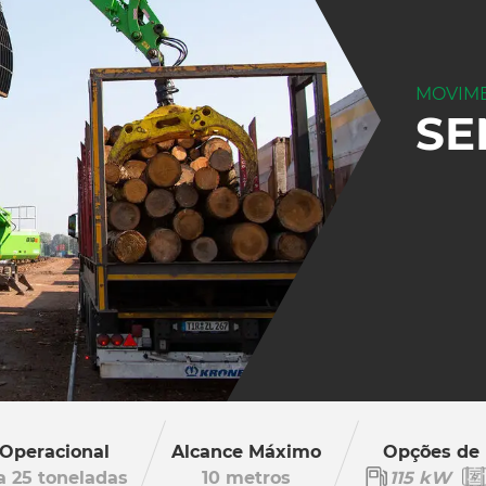
MOVIME
SE
Operacional
Alcance Máximo
Opções de
 a 25 toneladas
10 metros
115 kW