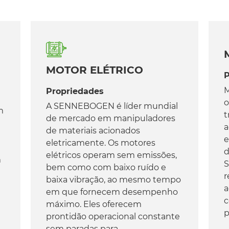
MOTOR ELÉTRICO
P
M
Propriedades
o
A SENNEBOGEN é líder mundial
m
t
de mercado em manipuladores
a
de materiais acionados
e
eletricamente. Os motores
d
elétricos operam sem emissões,
m
S
bem como com baixo ruído e
r
baixa vibração, ao mesmo tempo
a
em que fornecem desempenho
c
máximo. Eles oferecem
p
prontidão operacional constante
sem paradas para