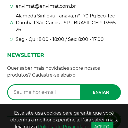
envimat@envimat.com.br
Alameda Sinlioku Tanaka, nº 170 Pq Eco-Tec
Damha I São Carlos - SP - BRASIL CEP: 13565-
261
Seg - Qui: 8:00 - 18:00 / Sex: 8:00 - 17:00
NEWSLETTER
Quer saber mais novidades sobre nossos
produtos? Cadastre-se abaixo
Este site usa cookies para garantir que você
obtenha a melhor experiência. Para saber mais,
leia nossa
Política de Privacidade
.
ACEITO!