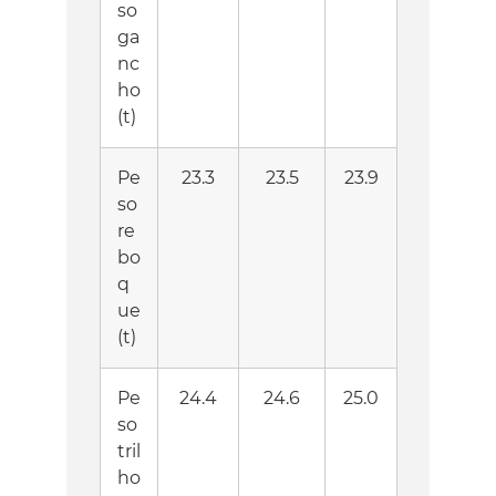
so
ga
nc
ho
(t)
Pe
23.3
23.5
23.9
so
re
bo
q
ue
(t)
Pe
24.4
24.6
25.0
so
tril
ho