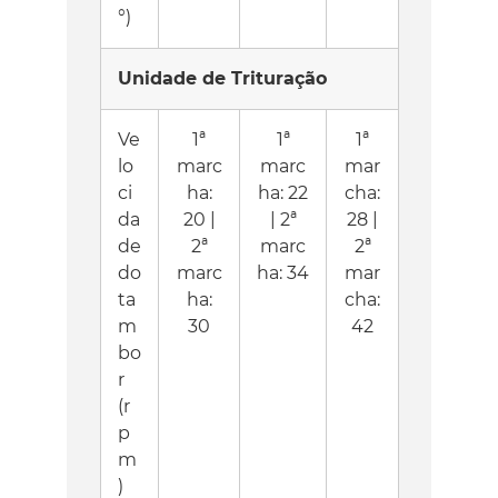
°)
Unidade de Trituração
Ve
1ª
1ª
1ª
lo
marc
marc
mar
ci
ha:
ha: 22
cha:
da
20 |
| 2ª
28 |
de
2ª
marc
2ª
do
marc
ha: 34
mar
ta
ha:
cha:
m
30
42
bo
r
(r
p
m
)