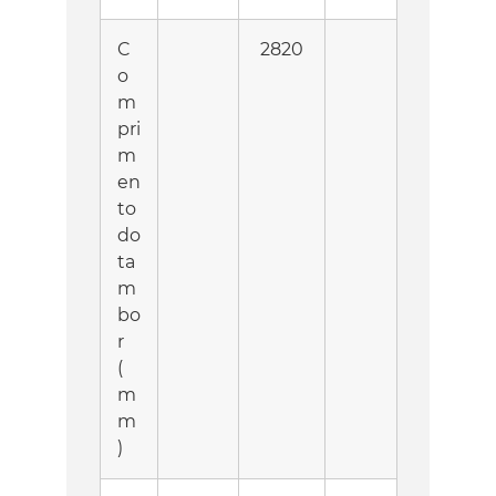
C
2820
o
m
pri
m
en
to
do
ta
m
bo
r
(
m
m
)