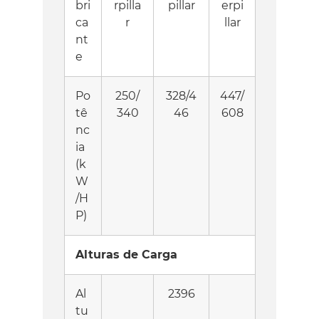
bri
rpilla
pillar
erpi
ca
r
llar
nt
e
Po
250/
328/4
447/
tê
340
46
608
nc
ia
(k
W
/H
P)
Alturas de Carga
Al
2396
tu