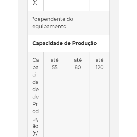
(t)
*dependente do
equipamento
Capacidade de Produção
Ca
até
até
até
pa
55
80
120
ci
da
de
de
Pr
od
uç
ão
(t/